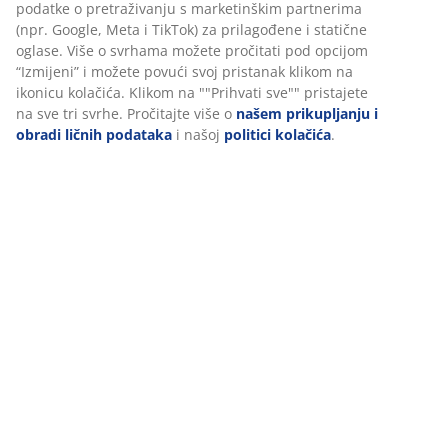
U JYSKu koristimo kolačiće i mobilne identifikatore kako bismo
Podaci o proizvodu
osigurali dobro iskustvo prilikom posjete našoj web stranici.
Kolačići prikupljaju informacije o vama radi osiguravanja
funkcionalnosti, statistike i relevantnog marketinga.
Recenzije
Prihvatanjem marketinških kolačića dijelit ćemo vaše podatke o
(
4
)
pretraživanju s marketinškim partnerima (npr. Google, Meta i
TikTok) za prilagođene i statične oglase. Više o svrhama možete
pročitati pod opcijom “Izmijeni” i možete povući svoj pristanak
klikom na ikonicu kolačića. Klikom na ""Prihvati sve"" pristajete
Dostava
na sve tri svrhe. Pročitajte više o
našem prikupljanju i obradi
ličnih podataka
i našoj
politici kolačića
.