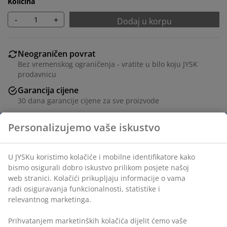
Količina
-
+
Dodaj u korpu
Neograničen povrat
Bez vremenskog ograničenja - vratite u bilo koju JYSK
prodavnicu
Garancija cijene
30 dana garancije cijene za sve proizvode
Fleksibilne opcije dostave
Brza i jednostavna dostava po vašem izboru
Navlaka od 100% poliesterskog vlakna (50%
recikliranog). 35x50 cm
šifra artikla: 6879066
Personalizujemo vaše iskustvo