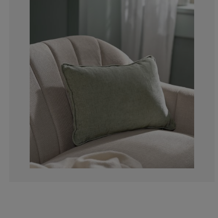
0%
0%
0%