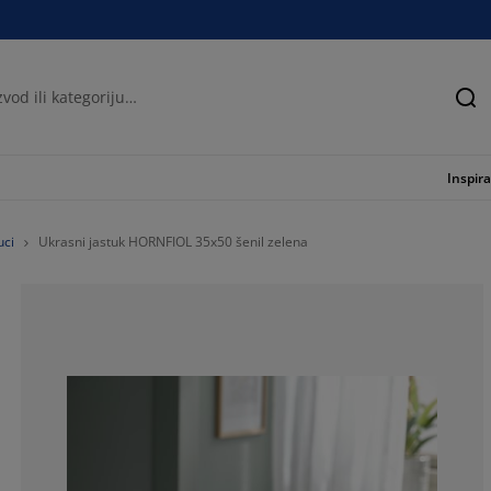
Tra
Inspira
uci
Ukrasni jastuk HORNFIOL 35x50 šenil zelena
100%
0%