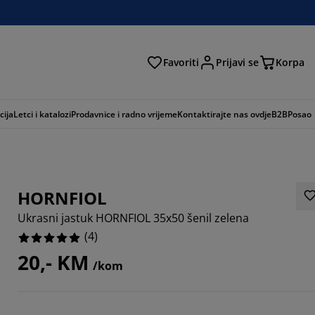
Favoriti
Prijavi se
Korpa
ži
cija
Letci i katalozi
Prodavnice i radno vrijeme
Kontaktirajte nas ovdje
B2B
Posao
HORNFIOL
Ukrasni jastuk HORNFIOL 35x50 šenil zelena
(
4
)
20,- KM
/kom