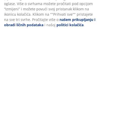
Recenzije
(
27
)
Dostava
Personalizujemo vaše iskustvo
U JYSKu koristimo kolačiće i mobilne identifikatore kako bismo o