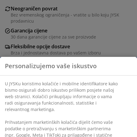
Neograničen povrat
Bez vremenskog ograničenja - vratite u bilo koju JYSK
prodavnicu
Garancija cijene
30 dana garancije cijene za sve proizvode
Fleksibilne opcije dostave
Brza i jednostavna dostava po vašem izboru
Ø8 x V15 cm
šifra artikla: 2781140
Podaci o proizvodu