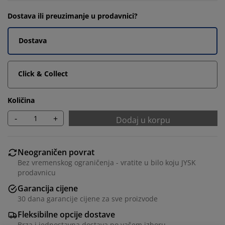
Dostava ili preuzimanje u prodavnici?
Dostava
Click & Collect
Količina
-
+
Dodaj u korpu
Neograničen povrat
Bez vremenskog ograničenja - vratite u bilo koju JYSK
prodavnicu
Garancija cijene
30 dana garancije cijene za sve proizvode
Fleksibilne opcije dostave
Brza i jednostavna dostava po vašem izboru