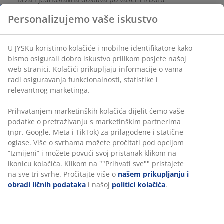
Personalizujemo vaše iskustvo
šifra artikla: 2784500
U JYSKu koristimo kolačiće i mobilne identifikatore kako
bismo osigurali dobro iskustvo prilikom posjete našoj
web stranici. Kolačići prikupljaju informacije o vama
radi osiguravanja funkcionalnosti, statistike i
Podaci o proizvodu
relevantnog marketinga.
Prihvatanjem marketinških kolačića dijelit ćemo vaše
podatke o pretraživanju s marketinškim partnerima
Recenzije
(npr. Google, Meta i TikTok) za prilagođene i statične
(
2
)
oglase. Više o svrhama možete pročitati pod opcijom
“Izmijeni” i možete povući svoj pristanak klikom na
ikonicu kolačića. Klikom na ""Prihvati sve"" pristajete
na sve tri svrhe. Pročitajte više o
našem prikupljanju i
Dostava
obradi ličnih podataka
i našoj
politici kolačića
.