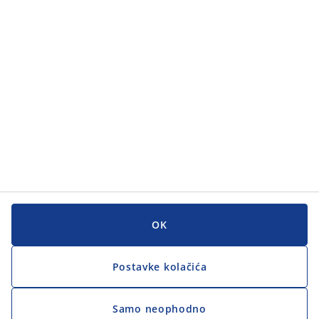
Kategorije
Korisnička služba
Korisnička služba
JYSK
JYSK
GLAVNI URED
Zapratite JYSK
OK
Postavke kolačića
Samo neophodno