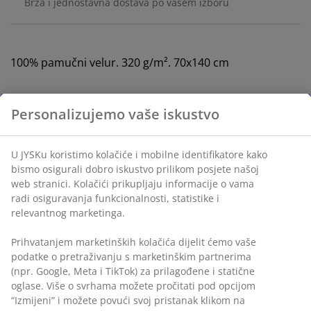
Brza i jednostavna dostava po vašem izboru
100% pamučni velur. 320 g/m². 70x140 cm
šifra artikla: 2348800
Podaci o proizvodu
Recenzije
Personalizujemo vaše iskustvo
(
2
)
U JYSKu koristimo kolačiće i mobilne identifikatore kako bismo
osigurali dobro iskustvo prilikom posjete našoj web stranici.
Dostava
Kolačići prikupljaju informacije o vama radi osiguravanja