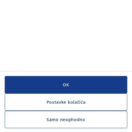
Korisnička služba
Korisnička služba
JYSK
JYSK
GLAVNI URED
Zapratite JYSK