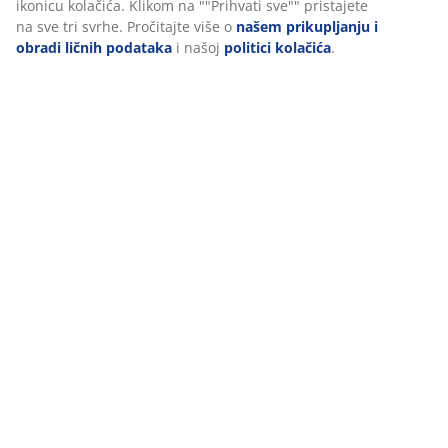
funkcionalnosti, statistike i relevantnog marketinga.
Prihvatanjem marketinških kolačića dijelit ćemo vaše podatke o
pretraživanju s marketinškim partnerima (npr. Google, Meta i
TikTok) za prilagođene i statične oglase. Više o svrhama možete
pročitati pod opcijom “Izmijeni” i možete povući svoj pristanak
klikom na ikonicu kolačića. Klikom na ""Prihvati sve"" pristajete
na sve tri svrhe. Pročitajte više o
našem prikupljanju i obradi
ličnih podataka
i našoj
politici kolačića
.