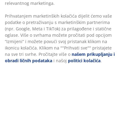
Garancija cijene
U JYSKu koristimo kolačiće i mobilne identifikatore kako
30 dana garancije cijene za sve proizvode
bismo osigurali dobro iskustvo prilikom posjete našoj web
stranici. Kolačići prikupljaju informacije o vama radi
Fleksibilne opcije dostave
osiguravanja funkcionalnosti, statistike i relevantnog
Brza i jednostavna dostava po vašem izboru
marketinga.
Prihvatanjem marketinških kolačića dijelit ćemo vaše
podatke o pretraživanju s marketinškim partnerima (npr.
šifra artikla: 2753603
Google, Meta i TikTok) za prilagođene i statične oglase.
Uputstvo za sastavljanje
Više o svrhama možete pročitati pod opcijom “Izmijeni” i
možete povući svoj pristanak klikom na ikonicu kolačića.
Klikom na ""Prihvati sve"" pristajete na sve tri svrhe.
Pročitajte više o
našem prikupljanju i obradi ličnih
Podaci o proizvodu
podataka
i našoj
politici kolačića
.
Recenzije
(
252
)