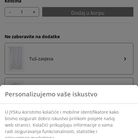
Količina
-
+
Dodaj u korpu
Ne zaboravite na dodatke
Tuš-zavjesa
Prstenovi za tuš-zavjesu
Neograničen povrat
Bez vremenskog ograničenja - vratite u bilo koju JYSK
prodavnicu