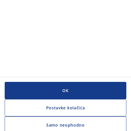
Korisnička služba
Korisnička služba
JYSK
JYSK
GLAVNI URED
Zapratite JYSK