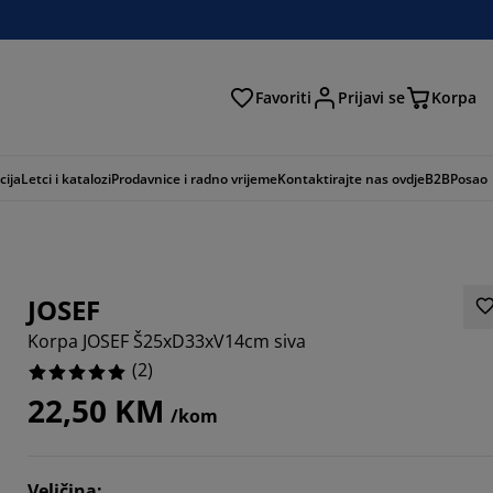
Favoriti
Prijavi se
Korpa
ži
cija
Letci i katalozi
Prodavnice i radno vrijeme
Kontaktirajte nas ovdje
B2B
Posao
JOSEF
Korpa JOSEF Š25xD33xV14cm siva
(
2
)
22,50 KM
/kom
Veličina
: