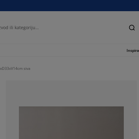
Tra
Inspira
5xD33xV14cm siva
100%
0%