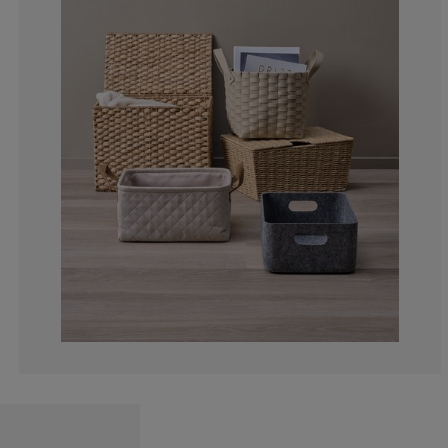
0%
0%
0%