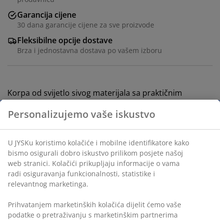
Garancija cijene
30 dana garancije cijene za sve proizvode
Fleksibilne opcije dostave
Brza i jednostavna dostava po vašem izboru
Korpa od svijetlo sivog materijala sa praktičnim
ručkama. Njegova kompaktna forma se uredno uklapa
u ormare, ispod stolova ili na police. Idealna je za
pohranjivanje dodataka u hodniku, dnevnoj sobi ili
spavaćoj sobi. Š20xD26xV13 cm
šifra artikla: 4912626
Podaci o proizvodu