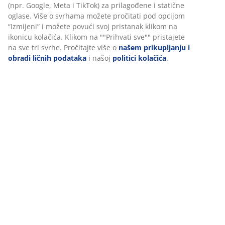
Recenzije
(
2
)
Dostava