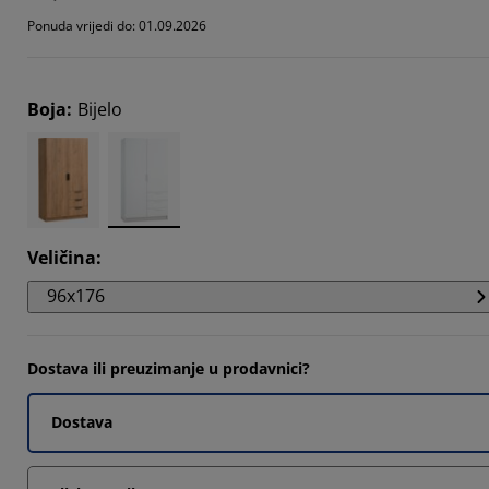
1111%
Ponuda vrijedi do: 01.09.2026
5555%
5555%
Boja
:
Bijelo
Veličina
:
96x176
Dostava ili preuzimanje u prodavnici?
Dostava