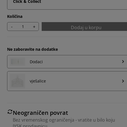
Click & Collect
Količina
-
+
Dodaj u korpu
Ne zaboravite na dodatke
Dodaci
vješalice
Neograničen povrat
Bez vremenskog ograničenja - vratite u bilo koju
JYSK prodavnicu