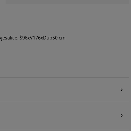
a vješalice. Š96xV176xDub50 cm