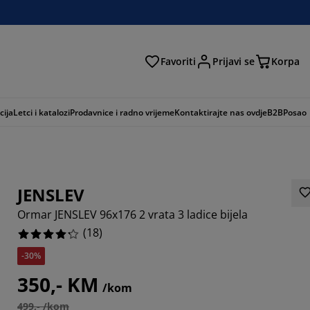
Favoriti
Prijavi se
Korpa
ži
cija
Letci i katalozi
Prodavnice i radno vrijeme
Kontaktirajte nas ovdje
B2B
Posao
JENSLEV
Ormar JENSLEV 96x176 2 vrata 3 ladice bijela
(
18
)
-30%
1114%
350,- KM
/kom
6664%
499,- /kom