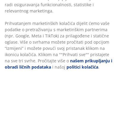
Fleksibilne opcije dostave
Brza i jednostavna dostava po vašem izboru
Ukrasni furnir. Sa kliznim vratima. Unutrašnjost
ormara: 2 police i 2 šipke za vješalice.
Š200xV200xDub64 cm
šifra artikla: 3690497
Uputstvo za sastavljanje
Podaci o proizvodu
Recenzije
(
8
)