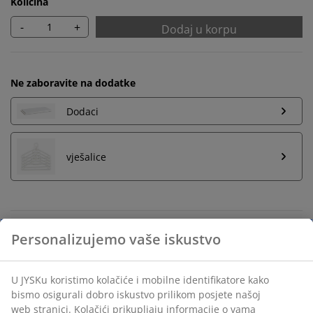
Količina
-
+
Dodaj u korpu
Ne zaboravite na dodatke
Dodaci
vješalice
Neograničen povrat
Bez vremenskog ograničenja - vratite u bilo koju JYSK
prodavnicu
Garancija cijene
30 dana garancije cijene za sve proizvode