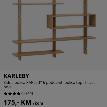
jega namještaja
%
anjska rasvjeta
lahte
viri kreveta
asvjeta
%
ampovanje
rmari
aze kreveta sa spremnikom
ućne potrepštine
%
amještaj za spavaću sobu
odnice
ječja soba
%
ječji madraci
ublje
ečji kreveti
KARLEBY
Zidna polica KARLEBY 6 podesivih polica topli hrast
boja
(
44
)
175,- KM
/kom