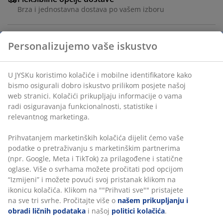
Brza i jednostavna dostava po vašem izboru
Personalizujemo vaše iskustvo
Ukrasni furnir. Sa 6 polica koje se mogu postaviti po
želji. Mogu se kombinirati dvije ili više zidnih polica.
Š139xV137xDub20 cm
U JYSKu koristimo kolačiće i mobilne identifikatore kako
bismo osigurali dobro iskustvo prilikom posjete našoj
web stranici. Kolačići prikupljaju informacije o vama
šifra artikla: 3630058
radi osiguravanja funkcionalnosti, statistike i
relevantnog marketinga.
Uputstvo za sastavljanje
Prihvatanjem marketinških kolačića dijelit ćemo vaše
podatke o pretraživanju s marketinškim partnerima
(npr. Google, Meta i TikTok) za prilagođene i statične
Podaci o proizvodu
oglase. Više o svrhama možete pročitati pod opcijom
“Izmijeni” i možete povući svoj pristanak klikom na
ikonicu kolačića. Klikom na ""Prihvati sve"" pristajete
na sve tri svrhe. Pročitajte više o
našem prikupljanju i
Recenzije
obradi ličnih podataka
i našoj
politici kolačića
.
(
44
)