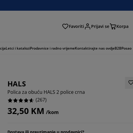
Favoriti
Prijavi se
Korpa
ži
cija
Letci i katalozi
Prodavnice i radno vrijeme
Kontaktirajte nas ovdje
B2B
Posao
HALS
Polica za obuću HALS 2 police crna
(
267
)
32,50 KM
/kom
045%
9701%
Dostava ili preuzimanje u prodavnici?