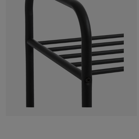
2.247191011235
1.498127340823
3.745318352059