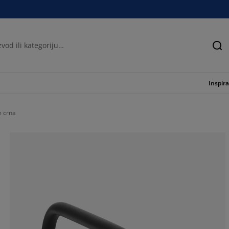
Tra
Inspira
e crna
77.52808988764
14.98127340823