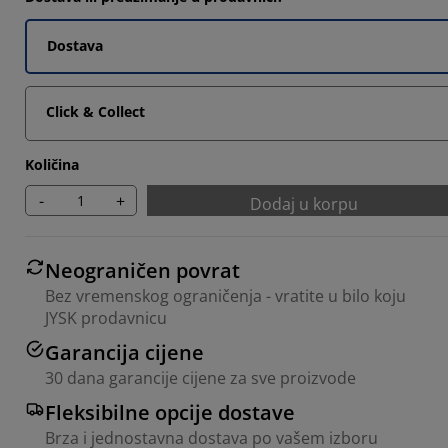
955%
Dostava
9701%
9254%
Click & Collect
Količina
-
+
Dodaj u korpu
Neograničen povrat
Bez vremenskog ograničenja - vratite u bilo koju
JYSK prodavnicu
Garancija cijene
30 dana garancije cijene za sve proizvode
Fleksibilne opcije dostave
Brza i jednostavna dostava po vašem izboru