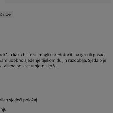
aži sve
ku kako biste se mogli usredotočiti na igru ili posao.
m udobno sjedenje tijekom duljih razdoblja. Sjedalo je
aljima od sive umjetne kože.
ilan sjedeći položaj
anju