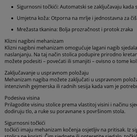
Sigurnosni točkići: Automatski se zaključavaju kada s
Umjetna koža: Otporna na mrlje i jednostavna za či
Mrežasta tkanina: Bolja prozračnost i protok zraka
Klizni nagibni mehanizam
Klizni nagibni mehanizam omogućuje lagani nagib sjedala 
naslanjanju. Na taj način stolica podupire prirodno kreta
možete podesiti – povećati ili smanjiti – ovisno o tome koli
Zaključavanje u uspravnom položaju
Mehanizam nagiba možete zaključati u uspravnom položaju 
intenzivnih gejmerska ili radnih sesija kada vam je potre
Podesiva visina
Prilagodite visinu stolice prema vlastitoj visini i načinu s
dodiruju tlo, a ruke su poravnane s površinom stola.
Sigurnosni točkići
točkići imaju mehanizam kočenja osjetljiv na pritisak. Iz 
stolica ne koristi. Čim sjednete ili opteretite sjedalo, točki