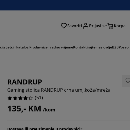
Favoriti
Prijavi se
Korpa
ži
cija
Letci i katalozi
Prodavnice i radno vrijeme
Kontaktirajte nas ovdje
B2B
Posao
RANDRUP
Gaming stolica RANDRUP crna umj.koža/mreža
(
51
)
135,- KM
/kom
4117%
8432%
Dostava ili preuzimanje u prodavnici?