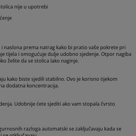
tolica nije u upotrebi
šćenje
i naslona prema natrag kako bi pratio vaše pokrete pri
nje tijela i omogućuje dulje udobno sjedenje. Otpor nagiba
ko želite da se stolica lako naginje.
kako biste sjedili stabilno. Ovo je korisno tijekom
bna dodatna koncentracija.
jedenja. Udobnije ćete sjediti ako vam stopala čvrsto
sigurnosnih razloga automatski se zaključavaju kada se
ći se otključavaju.