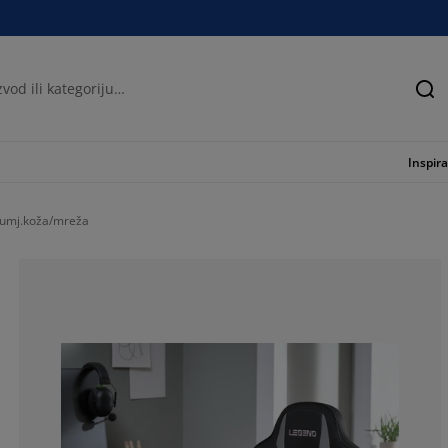
Tra
Inspira
 umj.koža/mreža
64.7058823529
13.72549019607