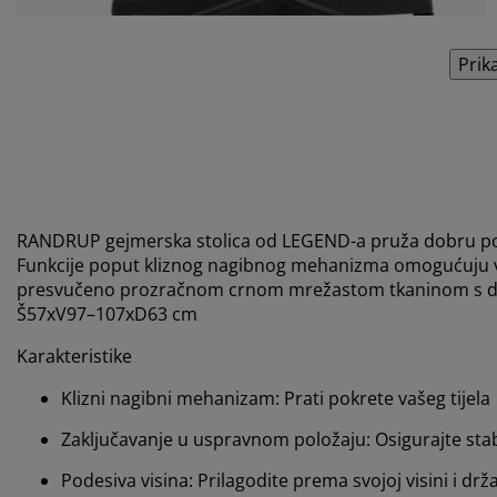
Prik
RANDRUP gejmerska stolica od LEGEND-a pruža dobru podrš
Funkcije poput kliznog nagibnog mehanizma omogućuju va
presvučeno prozračnom crnom mrežastom tkaninom s det
Š57xV97–107xD63 cm
Karakteristike
Klizni nagibni mehanizam: Prati pokrete vašeg tijela
Zaključavanje u uspravnom položaju: Osigurajte stab
Podesiva visina: Prilagodite prema svojoj visini i drž