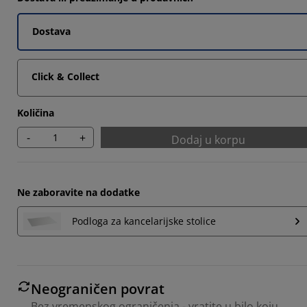
5294%
Dostava
9605%
4901%
Click & Collect
Količina
-
+
Dodaj u korpu
Ne zaboravite na dodatke
Podloga za kancelarijske stolice
Neograničen povrat
Bez vremenskog ograničenja - vratite u bilo koju