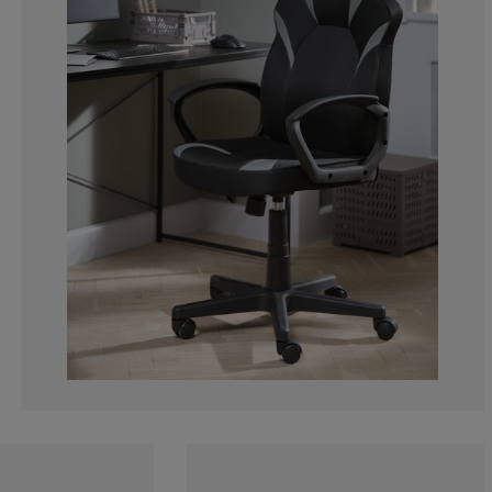
11.7647058823
7.843137254901
1.960784313725