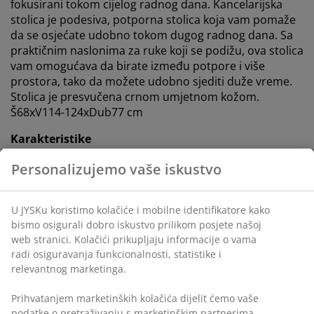
fokusirani tokom cijelog radnog dana. Kancelarijska
stolica je podesiva, potporna stolica koja vam pomaže
da se osjećate udobno tokom dugog radnog dana. Sa
praktičnim naslonima za ruke koji se podižu, ova stolica
vam omogućava da birate između potpore i više
prostora, tako da možete udobno sjediti duže vreme.
Stolica je presvučena crnom umjetnom kožom.
Š68xV114-124xDub77 cm
Karakteristike
Nasloni za ruke koji se podižu:
Izaberite između
potpore ili dodatnog prostora
Klizni nagibni mehanizam:
Prati pokrete vašeg
tijela
Zaključavanje naslona u uspravnom položaju:
Fiksirajte stolicu za stabilan položaj
Podesiva visina:
Podesite tako da odgovara vašoj
visini i držanju