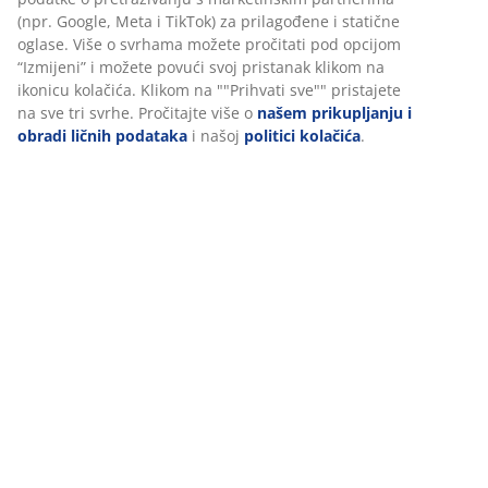
Sigurnosni točkići:
Automatski se zaključavaju
kada se stolica ne koristi
Umjetna koža:
Otporna na mrlje i laka za čišćenje
Nasloni za ruke koji se podižu
Sa naslonima za ruke koji se podižu vi odlučujete kada
želite potporu naslona za ruke, a kada želite više
prostora za kretanje. Jednostavno spustite naslone za
ruke kada su vam potrebni i podignite ih kada ne želite
da vam smetaju.
Klizni nagibni mehanizam
Klizni nagibni mehanizam omogućava da se sjedište i
naslon blago nagnu unazad kako bi se pomjerali sa
vama kada se naslonite. Ovo podržava vaše prirodno
kretanje tako da možete udobno sjediti duže vreme.
Takođe možete povećati ili smanjiti otpor kliznog
mehanizma da biste promenili napor koji vam je
potreban da se naslonite.