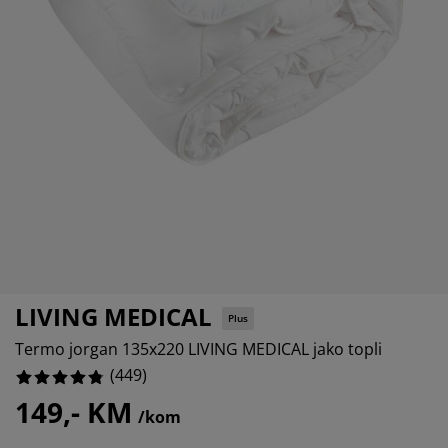
jega namještaja
anjska rasvjeta
lahte
viri kreveta
asvjeta
%
ampovanje
rmari
aze kreveta sa spremnikom
ućne potrepštine
%
amještaj za spavaću sobu
odnice
ječja soba
%
ječji madraci
ublje
ečji kreveti
LIVING MEDICAL
Plus
Termo jorgan 135x220 LIVING MEDICAL jako topli
(
449
)
149,- KM
/kom