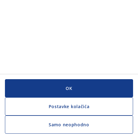
Korisnička služba
Korisnička služba
JYSK
JYSK
GLAVNI URED
Zapratite JYSK
OK
Postavke kolačića
Samo neophodno