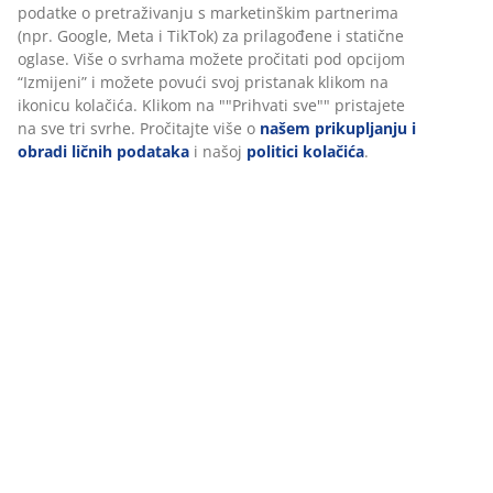
JYSK jorgani dostupni su u tri razine topline: hladni,
podatke o pretraživanju s marketinškim partnerima
(npr. Google, Meta i TikTok) za prilagođene i statične
topli i ekstra topli. Ovaj jorgan je ekstra topao i
oglase. Više o svrhama možete pročitati pod opcijom
namijenjen osobama kojima je noću često hladno.
“Izmijeni” i možete povući svoj pristanak klikom na
Termo jorgan
ikonicu kolačića. Klikom na ""Prihvati sve"" pristajete
Termo jorgani imaju dva integrirana sloja koji stvaraju
na sve tri svrhe. Pročitajte više o
našem prikupljanju i
izolacijski zračni sloj između njih. To pomaže
obradi ličnih podataka
i našoj
politici kolačića
.
zadržavanju topline i ravnomjernoj raspodjeli topline
tijekom noći.
Silikonizirana spiralna šuplja vlakna
Spiralna vlakna značajno povećavaju volumen. Njihov
trodimenzionalni oblik omogućuje međusobno
odbijanje, čime zadržavaju punoću. Šupljine u vlaknima
zadržavaju zrak, što ih čini laganima i elastičnima te
poboljšava izolacijska svojstva popluna. Silikonski
premaz čini vlakna mekima i glatkima, pruža ugodan
osjećaj i sprječava zapetljavanje. Težina punjenja 2x630
g.
Poliesterska tkanina