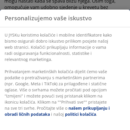
mogu nastati kada se spava blizu njega. Osim toga,
omogućuje vam udobno sjedenje u krevetu bez
naslanjanja na tvrdi zid.
Značajke
Veličina:
Š140xV115xDub6 cm
Montaža:
Postavlja se na pod i naslanja na zid
Boja:
siva‑23
OEKO-TEX® STANDARD 100:
Testirano na štetne
tvari
FSC® Mix:
Drvo i materijali na bazi drva potječu iz
FSC®-certificiranih, recikliranih ili drugih
kontroliranih izvora
Montaža
Ovo uzglavlje dizajnirano je da stoji izravno na podu i
mora biti naslonjeno na zid radi sigurnog postavljanja.