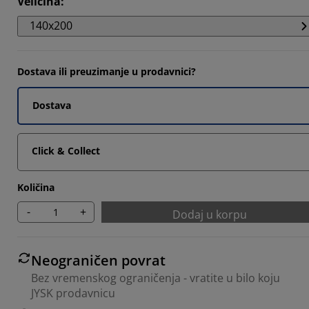
Veličina
:
6925%
140x200
Dostava ili preuzimanje u prodavnici?
Dostava
Click & Collect
Količina
-
+
Dodaj u korpu
Neograničen povrat
Bez vremenskog ograničenja - vratite u bilo koju
JYSK prodavnicu