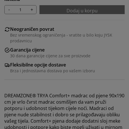
-
+
Dodaj u korpu
Neograničen povrat
Bez vremenskog ograničenja - vratite u bilo koju JYSK
prodavnicu
Garancija cijene
30 dana garancije cijene za sve proizvode
Fleksibilne opcije dostave
Brza i jednostavna dostava po vašem izboru
DREAMZONE® TRYA Comfort+ madrac od pjene 90x190
cm je vrlo čvrst madrac osmišljen da vam pruži
potporu i udobnost tijekom cijele noći. Madraci od
pjene nude stabilnost i dobro se prilagođavaju obliku
vašeg tijela. Comfort+ pjena dodaje dodatni sloj meke
udobnosti i potpore kako biste mogli uživati u mirnom