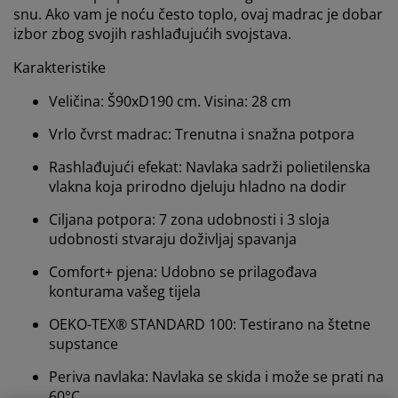
snu. Ako vam je noću često toplo, ovaj madrac je dobar
izbor zbog svojih rashlađujućih svojstava.
Karakteristike
Veličina: Š90xD190 cm. Visina: 28 cm
Vrlo čvrst madrac: Trenutna i snažna potpora
Rashlađujući efekat: Navlaka sadrži polietilenska
vlakna koja prirodno djeluju hladno na dodir
Ciljana potpora: 7 zona udobnosti i 3 sloja
udobnosti stvaraju doživljaj spavanja
Comfort+ pjena: Udobno se prilagođava
konturama vašeg tijela
OEKO-TEX® STANDARD 100: Testirano na štetne
supstance
Periva navlaka: Navlaka se skida i može se prati na
60°C