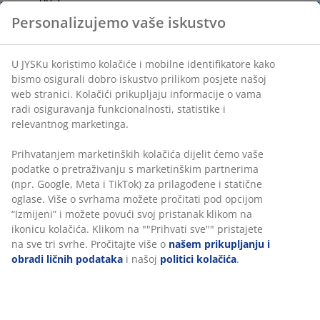
DREAMZONE®: Kvalitetni madraci i kreveti po
razumnoj cijeni, ekskluzivno dostupni u JYSKu
100-dnevno probno razdoblje i 25-godišnje
garancija: Pouzdan i dugotrajan izbor
Vrlo čvrst madrac
Vrlo čvrst madrac pruža trenutnu potporu i minimalno
propadanje tijekom noći. Udobnost se razlikuje od
Personalizujemo vaše iskustvo
osobe do osobe, no općenito — što ste teži, madrac bi
trebao biti čvršći, i obrnuto. Madrac treba biti dovoljno
U JYSKu koristimo kolačiće i mobilne identifikatore kako
mekan ili čvrst da održava vašu kralježnicu u ravnoj
bismo osigurali dobro iskustvo prilikom posjete našoj web
liniji.
stranici. Kolačići prikupljaju informacije o vama radi
Rashlađujući efekat
osiguravanja funkcionalnosti, statistike i relevantnog
marketinga.
Navlaka sadrži polietilenska vlakna koja učinkovito
odvode toplinu i pružaju trenutačan osjećaj hlađenja.
Prihvatanjem marketinških kolačića dijelit ćemo vaše
Ciljana potpora
podatke o pretraživanju s marketinškim partnerima (npr.
Madrac je dizajniran kako bi pružio ciljanu potporu
Google, Meta i TikTok) za prilagođene i statične oglase. Više