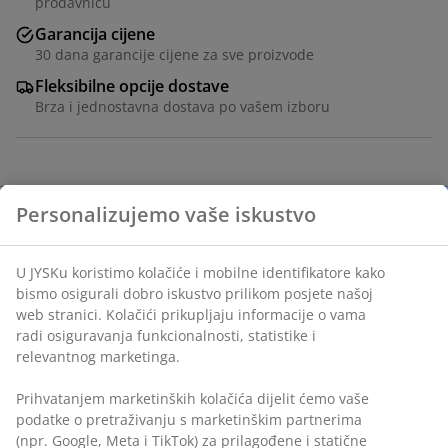
prodavnicu
Garancija cijene
30 dana garancije cijene za sve proizvode
Fleksibilne opcije dostave
Brza i jednostavna dostava po vašem izboru
100% poliestersko mikrovlakno (50% reciklirano).
Plahta sa elastičnom gumicom za sve vrste madraca.
Sa elastičnim rubovima. 160x200x25 cm
šifra artikla: 1449642
Podaci o proizvodu