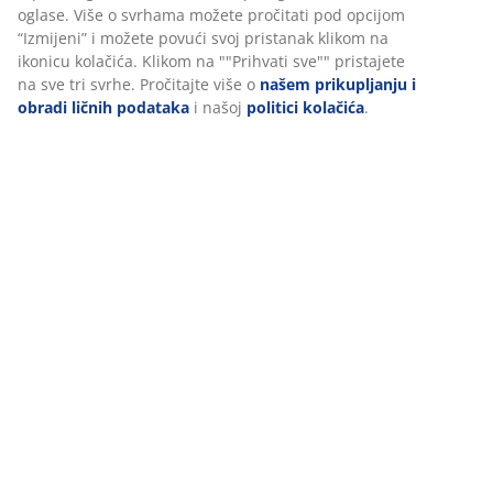
Recenzije
(
81
)
Dostava
Personalizujemo vaše iskustvo