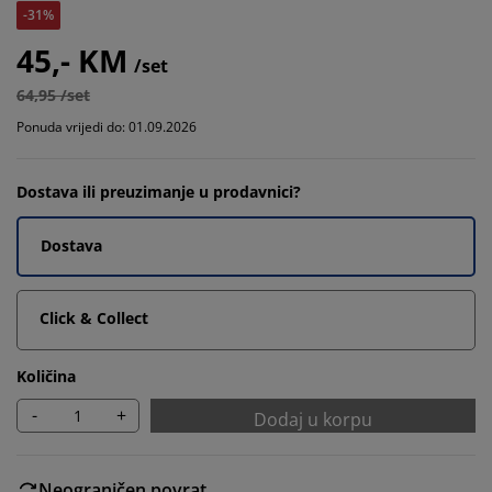
-31%
45,- KM
/set
64,95 /set
Ponuda vrijedi do: 01.09.2026
Dostava ili preuzimanje u prodavnici?
Dostava
Click & Collect
Količina
-
+
Dodaj u korpu
Neograničen povrat