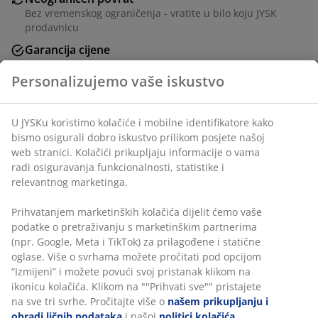
Bez vremenskog ograničenja - vratite u bilo koju JYSK
prodavnicu
Garancija cijene
30 dana garancije cijene za sve proizvode
Personalizujemo vaše iskustvo
Fleksibilne opcije dostave
Brza i jednostavna dostava po vašem izboru
U JYSKu koristimo kolačiće i mobilne identifikatore kako
bismo osigurali dobro iskustvo prilikom posjete našoj
web stranici. Kolačići prikupljaju informacije o vama
Pamuk/lyocell. 140x200+50x70/75 cm
radi osiguravanja funkcionalnosti, statistike i
relevantnog marketinga.
šifra artikla: 1815080
Prihvatanjem marketinških kolačića dijelit ćemo vaše
podatke o pretraživanju s marketinškim partnerima
(npr. Google, Meta i TikTok) za prilagođene i statične
oglase. Više o svrhama možete pročitati pod opcijom
Podaci o proizvodu
“Izmijeni” i možete povući svoj pristanak klikom na
ikonicu kolačića. Klikom na ""Prihvati sve"" pristajete
na sve tri svrhe. Pročitajte više o
našem prikupljanju i
obradi ličnih podataka
i našoj
politici kolačića
.