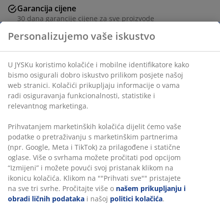
Garancija cijene
30 dana garancije cijene za sve proizvode
Fleksibilne opcije dostave
Brza i jednostavna dostava po vašem izboru
100% kvalitetni pamuk. 140x200+50x70/75 cm
šifra artikla: 7397680
Personalizujemo vaše iskustvo
U JYSKu koristimo kolačiće i mobilne identifikatore kako bismo
Podaci o proizvodu
osigurali dobro iskustvo prilikom posjete našoj web stranici.
Kolačići prikupljaju informacije o vama radi osiguravanja
funkcionalnosti, statistike i relevantnog marketinga.
Recenzije
Prihvatanjem marketinških kolačića dijelit ćemo vaše podatke o
(
14
)
pretraživanju s marketinškim partnerima (npr. Google, Meta i
TikTok) za prilagođene i statične oglase. Više o svrhama možete