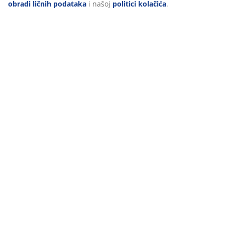
obradi ličnih podataka
i našoj
politici kolačića
.
Recenzije
(
1
)
O brendu
Dostava