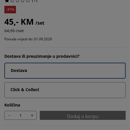
-31%
45,- KM
/set
64,95 /set
Ponuda vrijedi do: 01.09.2026
Dostava ili preuzimanje u prodavnici?
Dostava
Click & Collect
Količina
-
+
Dodaj u korpu