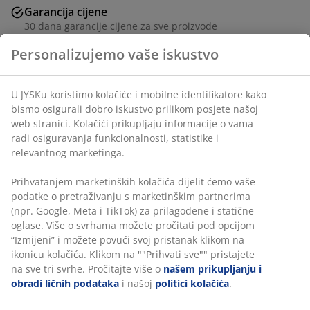
Garancija cijene
30 dana garancije cijene za sve proizvode
Fleksibilne opcije dostave
Brza i jednostavna dostava po vašem izboru
100% pamuk. 140x200+50x70/75 cm
šifra artikla: 1852080
Podaci o proizvodu
Recenzije
(
0
)