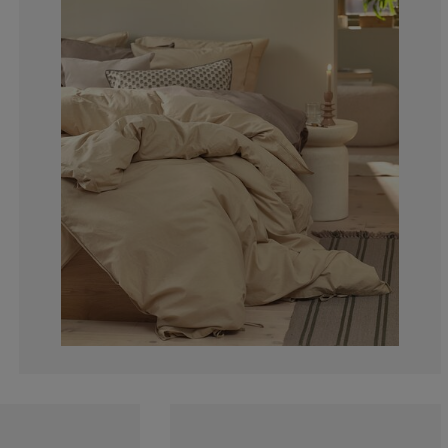
0%
0%
0%