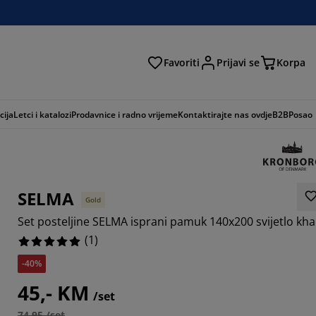
Favoriti
Prijavi se
Korpa
ži
cija
Letci i katalozi
Prodavnice i radno vrijeme
Kontaktirajte nas ovdje
B2B
Posao
SELMA
Gold
Set posteljine SELMA isprani pamuk 140x200 svijetlo kha
(
1
)
-40%
45,- KM
/set
74,95 /set