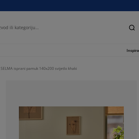
Tra
Inspira
e SELMA isprani pamuk 140x200 svijetlo khaki
100%
0%