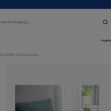
Tra
Inspira
jine SIGRID 140x200 petrolej
0%
0%