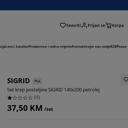
Favoriti
Prijavi se
Korpa
ži
cija
Letci i katalozi
Prodavnice i radno vrijeme
Kontaktirajte nas ovdje
B2B
Posao
SIGRID
Plus
Set krep posteljine SIGRID 140x200 petrolej
(
1
)
37,50 KM
/set