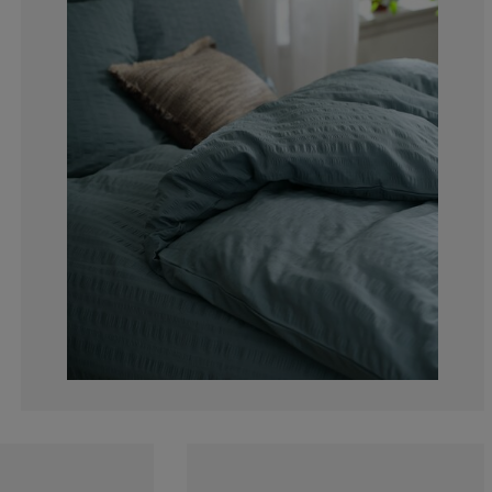
0%
0%
100%