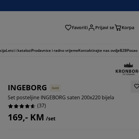
Favoriti
Prijavi se
Korpa
ži
cija
Letci i katalozi
Prodavnice i radno vrijeme
Kontaktirajte nas ovdje
B2B
Posao
INGEBORG
Gold
Set posteljine INGEBORG saten 200x220 bijela
(
37
)
169,- KM
/set
7568%
6218%