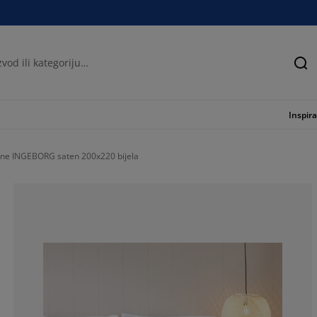
Tra
Inspira
jine INGEBORG saten 200x220 bijela
75.6756756756
16.21621621621