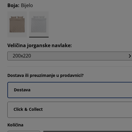
Boja
:
Bijelo
7026%
7026%
7026%
Veličina jorganske navlake
:
200x220
Dostava ili preuzimanje u prodavnici?
Dostava
Click & Collect
Količina