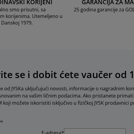
INAVSKI KORIJENI
GARANCIJA ZA M
lno smo prisutni, sa
25 godina garancije za G
m korijenima. Utemeljeno u
Danskoj 1979.
vite se i dobit ćete vaučer od 
e od JYSKa uključujući novosti, informacije o nagradnim kon
novanim na vašim ličnim podacima. Ako pristanete primati 
koji možete iskoristiti isključivo u fizičkoj JYSK prodavnici pr
na
E-adresa*