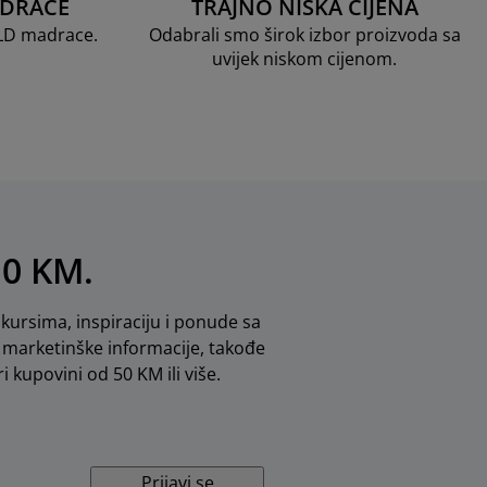
ADRACE
TRAJNO NISKA CIJENA
OLD madrace.
Odabrali smo širok izbor proizvoda sa
uvijek niskom cijenom.
10 KM.
kursima, inspiraciju i ponude sa
marketinške informacije, takođe
i kupovini od 50 KM ili više.
Prijavi se