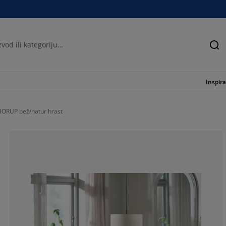
Tra
Inspira
HORUP bež/natur hrast
100%
0%