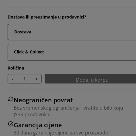
Dostava ili preuzimanje u prodavnici?
Dostava
Click & Collect
Količina
-
+
Dodaj u korpu
Neograničen povrat
Bez vremenskog ograničenja - vratite u bilo koju
JYSK prodavnicu
Garancija cijene
30 dana garancije cijene za sve proizvode