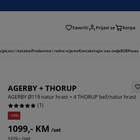
Favoriti
Prijavi se
Korpa
ži
cija
Letci i katalozi
Prodavnice i radno vrijeme
Kontaktirajte nas ovdje
B2B
Posao
AGERBY + THORUP
AGERBY Ø119 natur hrast + 4 THORUP bež/natur hrast
(
1
)
-14%
1099,- KM
/set
1275,- /set