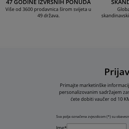
47 GODINE IZVRSNIH PONUDA
SKAND
Više od 3600 prodavnica širom svijeta u
Globa
49 država.
skandinavski
Prija
Primajte marketinške informacij
personalizovanim sadržajem zas
ćete dobiti vaučer od 10 KM 
Sva polja označena zvjezdicom (*) su obavez
Ime*