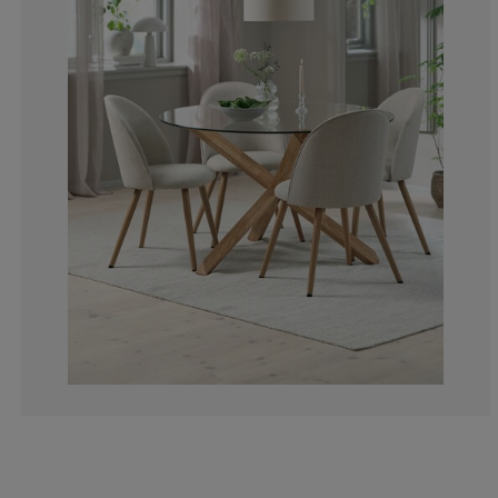
0%
0%
0%