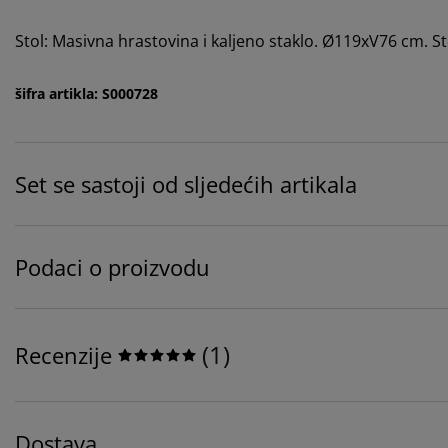
Stol: Masivna hrastovina i kaljeno staklo. Ø119xV76 cm. Stol
šifra artikla: S000728
Set se sastoji od sljedećih artikala
Podaci o proizvodu
(
1
)
Recenzije
Dostava