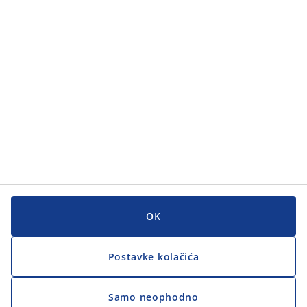
Kategorije
Korisnička služba
Korisnička služba
JYSK
JYSK
GLAVNI URED
Zapratite JYSK