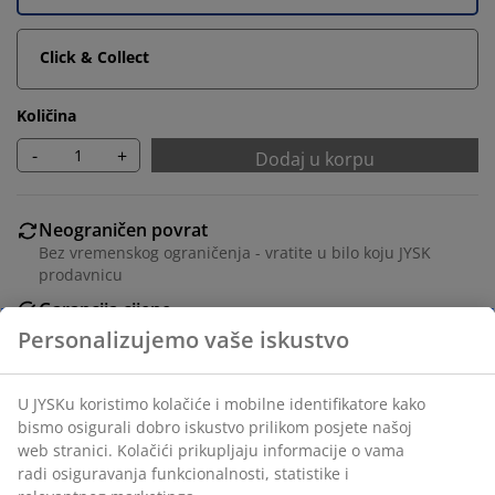
Click & Collect
Količina
-
+
Dodaj u korpu
Neograničen povrat
Bez vremenskog ograničenja - vratite u bilo koju JYSK
prodavnicu
Garancija cijene
30 dana garancije cijene za sve proizvode
Fleksibilne opcije dostave
Brza i jednostavna dostava po vašem izboru
Stol: masivno drvo i medijapan. Š80xD130xV75 cm.