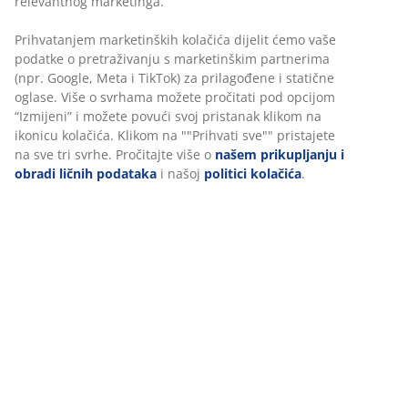
Stolice: oblikovano sjedalo i masivna hrastovina. Sa
pričvršćenim jastukom od umjetne kože.
šifra artikla: S000978
Set se sastoji od sljedećih artikala
Podaci o proizvodu
Recenzije
(
1
)