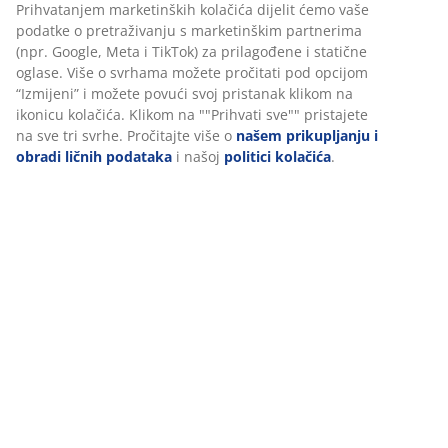
Personalizujemo vaše iskustvo
Set se sastoji od sljedećih artikala
U JYSKu koristimo kolačiće i mobilne identifikatore kako bismo
osigurali dobro iskustvo prilikom posjete našoj web stranici.
Kolačići prikupljaju informacije o vama radi osiguravanja
Podaci o proizvodu
funkcionalnosti, statistike i relevantnog marketinga.
Prihvatanjem marketinških kolačića dijelit ćemo vaše podatke o
pretraživanju s marketinškim partnerima (npr. Google, Meta i
Recenzije
TikTok) za prilagođene i statične oglase. Više o svrhama možete
(
0
)
pročitati pod opcijom “Izmijeni” i možete povući svoj pristanak
klikom na ikonicu kolačića. Klikom na ""Prihvati sve"" pristajete
na sve tri svrhe. Pročitajte više o
našem prikupljanju i obradi
ličnih podataka
i našoj
politici kolačića
.
Dostava