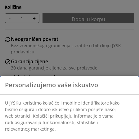
Količina
-
+
Dodaj u korpu
Neograničen povrat
Bez vremenskog ograničenja - vratite u bilo koju JYSK
prodavnicu
Garancija cijene
30 dana garancije cijene za sve proizvode
Fleksibilne opcije dostave
Brza i jednostavna dostava po vašem izboru
Stol: masivno drvo i medijapan. Sa 2 dodatna krila koja
se mogu spremiti ispod gornje ploče stola.
Š100xD200/240/280xV75 cm. Stolice: tkanina i čelik.
šifra artikla: S000252