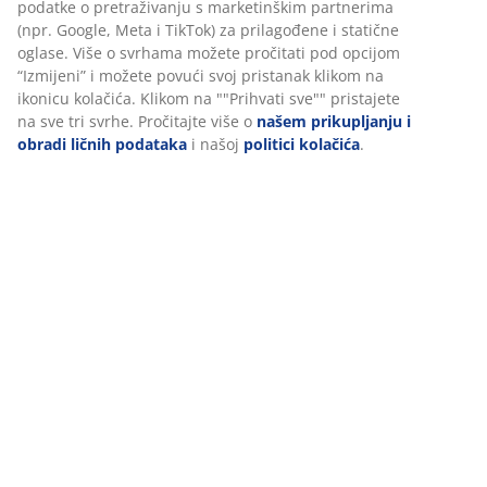
Podaci o proizvodu
Recenzije
(
0
)
Dostava