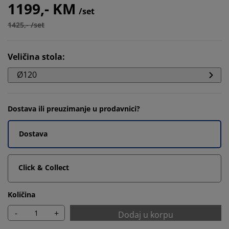
1199,- KM
/set
1425,- /set
Veličina stola
:
Ø120
Dostava ili preuzimanje u prodavnici?
Dostava
Click & Collect
Količina
-
+
Dodaj u korpu