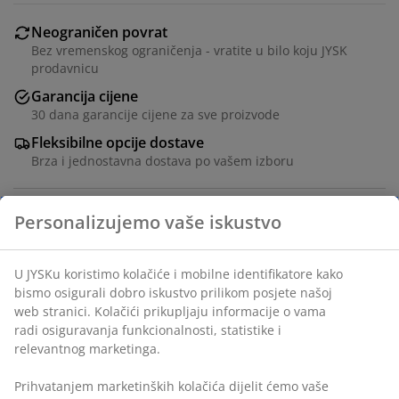
Neograničen povrat
Bez vremenskog ograničenja - vratite u bilo koju JYSK
prodavnicu
Garancija cijene
30 dana garancije cijene za sve proizvode
Fleksibilne opcije dostave
Brza i jednostavna dostava po vašem izboru
Stol: Ukrasni furnir i čelik. Ø120xV75 cm. Stolice:
Tkanina od baršuna i čelik.
šifra artikla: S364239
Set se sastoji od sljedećih artikala