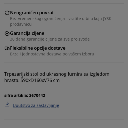
Neograničen povrat
Bez vremenskog ograničenja - vratite u bilo koju JYSK
prodavnicu
Garancija cijene
30 dana garancije cijene za sve proizvode
Fleksibilne opcije dostave
Brza i jednostavna dostava po vašem izboru
Personalizujemo vaše iskustvo
Trpezarijski stol od ukrasnog furnira sa izgledom
hrasta. Š90xD160xV76 cm
U JYSKu koristimo kolačiće i mobilne identifikatore kako
bismo osigurali dobro iskustvo prilikom posjete našoj
web stranici. Kolačići prikupljaju informacije o vama
šifra artikla: 3670442
radi osiguravanja funkcionalnosti, statistike i
Uputstvo za sastavljanje
relevantnog marketinga.
Prihvatanjem marketinških kolačića dijelit ćemo vaše
podatke o pretraživanju s marketinškim partnerima