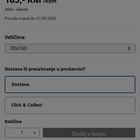
/kom
369,- /kom
Ponuda vrijedi do: 01.09.2026
Veličina
:
90x160
Dostava ili preuzimanje u prodavnici?
Dostava
Click & Collect
Količina
-
+
Dodaj u korpu