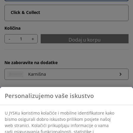
Click & Collect
Količina
-
+
Dodaj u korpu
Ne zaboravite na dodatke
Karnišna
Personalizujemo vaše iskustvo
Neograničen povrat
Bez vremenskog ograničenja - vratite u bilo koju JYSK
U JYSKu koristimo kolačiće i mobilne identifikatore kako
prodavnicu
bismo osigurali dobro iskustvo prilikom posjete našoj
Garancija cijene
web stranici. Kolačići prikupljaju informacije o vama
30 dana garancije cijene za sve proizvode
radi osiguravanja funkcionalnosti, statistike i