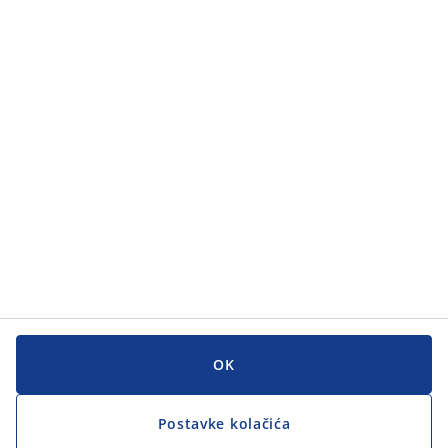
Kategorije
Kategorije
Korisnička služba
Korisnička služba
JYSK
JYSK
GLAVNI URED
Zapratite JYSK
OK
Postavke kolačića