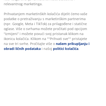
relevantnog marketinga.
Fleksibilne opcije dostave
Brza i jednostavna dostava po vašem izboru
Prihvatanjem marketinških kolačića dijelit ćemo vaše
podatke o pretraživanju s marketinškim partnerima
(npr. Google, Meta i TikTok) za prilagođene i statične
oglase. Više o svrhama možete pročitati pod opcijom
100% Poliestersko vlakno (20% reciklirana). S kanalom i
“Izmijeni” i možete povući svoj pristanak klikom na
trakom za zavjese. 1x140x300 cm
ikonicu kolačića. Klikom na ""Prihvati sve"" pristajete
na sve tri svrhe. Pročitajte više o
našem prikupljanju i
šifra artikla: 5099818
obradi ličnih podataka
i našoj
politici kolačića
.
Podaci o proizvodu
Recenzije
(
167
)