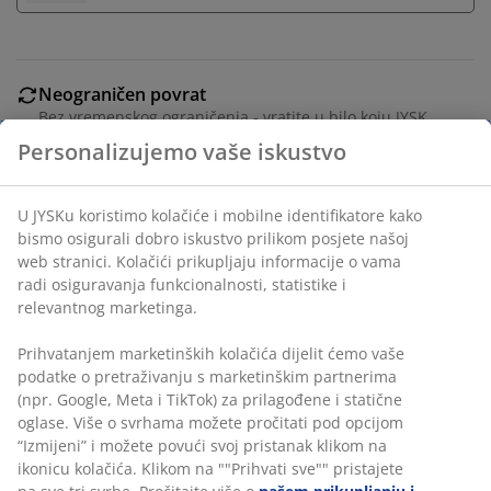
Neograničen povrat
Bez vremenskog ograničenja - vratite u bilo koju JYSK
prodavnicu
Garancija cijene
30 dana garancije cijene za sve proizvode
Personalizujemo vaše iskustvo
Fleksibilne opcije dostave
Brza i jednostavna dostava po vašem izboru
U JYSKu koristimo kolačiće i mobilne identifikatore kako
bismo osigurali dobro iskustvo prilikom posjete našoj
web stranici. Kolačići prikupljaju informacije o vama radi
osiguravanja funkcionalnosti, statistike i relevantnog
100% poliestersko vlakno (27% reciklirano). Sa kanalom
marketinga.
i trakom za zavjese. 1xŠ140xV245 cm
Prihvatanjem marketinških kolačića dijelit ćemo vaše
šifra artikla: 5098402
podatke o pretraživanju s marketinškim partnerima (npr.
Google, Meta i TikTok) za prilagođene i statične oglase.
Više o svrhama možete pročitati pod opcijom “Izmijeni” i