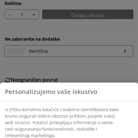
Količina
-
+
Dodaj u korpu
Ne zaboravite na dodatke
Karnišna
Neograničen povrat
Bez vremenskog ograničenja - vratite u bilo koju JYSK
prodavnicu
Garancija cijene
30 dana garancije cijene za sve proizvode
Fleksibilne opcije dostave
Brza i jednostavna dostava po vašem izboru