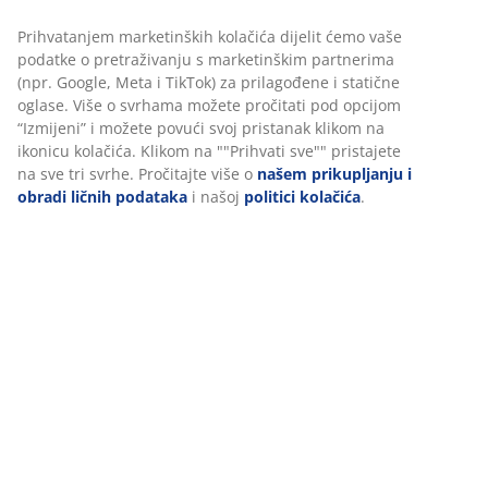
Poliestersko vlakno/pamuk. Sa trakom za zavjese.
1xŠ140xV300 cm
šifra artikla: 5090902
Podaci o proizvodu
Recenzije
(
17
)
Dostava