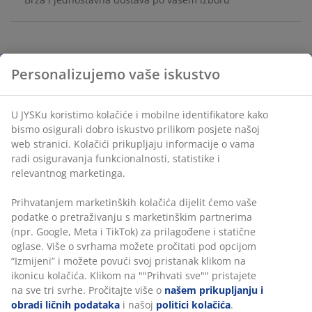
Podne pločice od nauljenog FSC™ tvrdog drveta sa
plastičnom podlogom. Ove pločice su jednostavne za
postavljanje, tako da možete brzo stvoriti elegantan i
udoban pod na balkonu ili u zimskom vrtu. Pakovanje
od 9 pločica. Svako pakovanje pokriva 0,81 m².
Personalizujemo vaše iskustvo
Š30xD30xV2,4 cm
U JYSKu koristimo kolačiće i mobilne identifikatore kako
šifra artikla: 6425002
bismo osigurali dobro iskustvo prilikom posjete našoj web
stranici. Kolačići prikupljaju informacije o vama radi
Uputstvo za sastavljanje
osiguravanja funkcionalnosti, statistike i relevantnog
marketinga.
Prihvatanjem marketinških kolačića dijelit ćemo vaše
Podaci o proizvodu
podatke o pretraživanju s marketinškim partnerima (npr.
Google, Meta i TikTok) za prilagođene i statične oglase.
Više o svrhama možete pročitati pod opcijom “Izmijeni” i