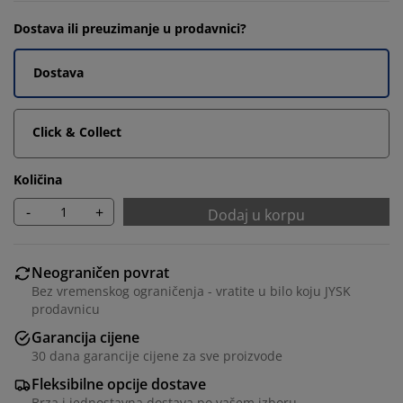
Dostava ili preuzimanje u prodavnici?
Dostava
Click & Collect
Količina
-
+
Dodaj u korpu
Neograničen povrat
Bez vremenskog ograničenja - vratite u bilo koju JYSK
prodavnicu
Garancija cijene
30 dana garancije cijene za sve proizvode
Fleksibilne opcije dostave
Brza i jednostavna dostava po vašem izboru