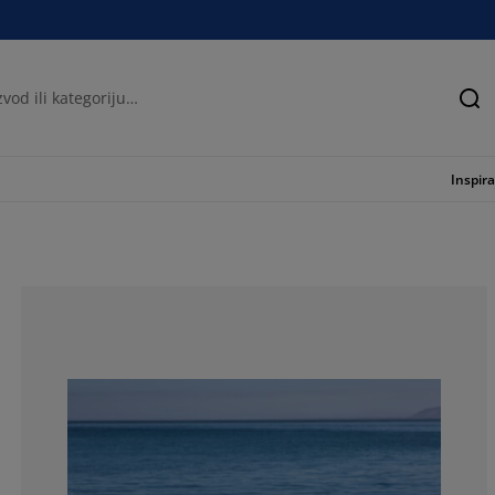
Tra
Inspira
100%
0%