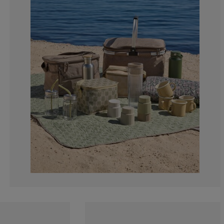
0%
0%
0%