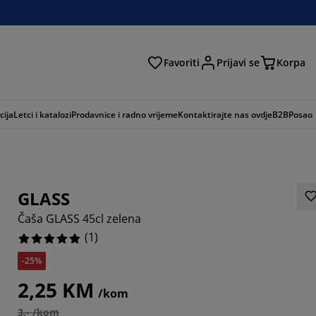
Favoriti
Prijavi se
Korpa
ži
cija
Letci i katalozi
Prodavnice i radno vrijeme
Kontaktirajte nas ovdje
B2B
Posao
GLASS
Čaša GLASS 45cl zelena
(
1
)
-25%
2,25 KM
/kom
3,- /kom