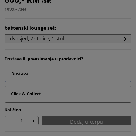
/set
1099,- /set
baštenski lounge set
:
dvosjed, 2 stolice, 1 stol
Dostava ili preuzimanje u prodavnici?
Dostava
Click & Collect
Količina
-
+
Dodaj u korpu