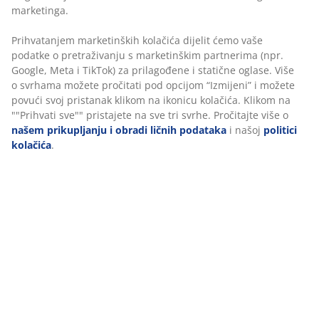
Garnitura se sastoji od dvosjeda, 2 fotelje i 1 stola.
ikonicu kolačića. Klikom na ""Prihvati sve"" pristajete
Odgovarajući namještaj može udobno smjestiti 4
na sve tri svrhe. Pročitajte više o
našem prikupljanju i
osobe.
obradi ličnih podataka
i našoj
politici kolačića
.
Luksuzni jastuci
Uključeni luksuzni jastuci za sjedala i naslon
omogućuju vam udobno opuštanje i uživanje. Jastuci
imaju dugotrajnu, grubo tkanu navlaku, što ih čini
otpornima na oštećenje. Spremite jastuke unutra kada
ih ne koristite kako biste ih zaštitili od vremenskih
uvjeta i produžili im vijek trajanja.
Ploča od nauljenog FSC® tvrdog drva
Stol ima ploču izrađenu od nauljenog FSC® tvrdog
drva. Nudi prirodnu izdržljivost, dugovječnost i ljepotu.
Drvo je tretirano uljem kako bi se zaštitilo i istaknula
njegova prirodna boja. Preporučuje se redovito uljenje
drva kako bi se održala njegova boja i zaštitilo od vlage.
Petan
Petan je lagano, sintetičko pruće koja pruža prirodan
izgled, a ne zahtijeva održavanje. Petan je otporan na