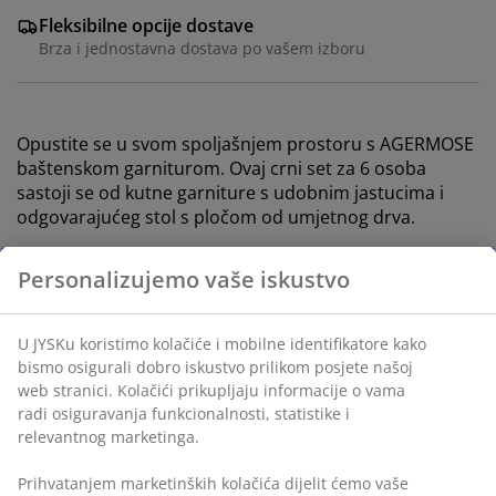
Fleksibilne opcije dostave
Brza i jednostavna dostava po vašem izboru
Opustite se u svom spoljašnjem prostoru s AGERMOSE
baštenskom garniturom. Ovaj crni set za 6 osoba
sastoji se od kutne garniture s udobnim jastucima i
odgovarajućeg stol s pločom od umjetnog drva.
Karakteristike
Garnitura za 6 osoba: KUgaona garnitura za 6
osoba i 1 stol
Luksuzni jastuci: S dugotrajnom, grubo tkanom
navlakom
Ploča od umjetnog drva: Izgled prirodnog drveta,
nije potrebno održavanje