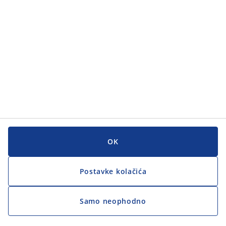
Korisnička služba
Korisnička služba
JYSK
JYSK
GLAVNI URED
Zapratite JYSK