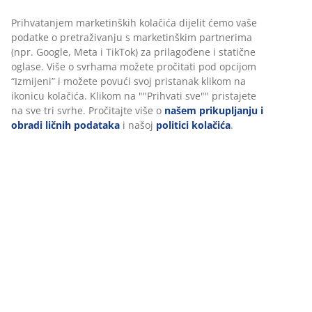
Lounge stolica od čelika i imitacije ratana.
Š72xV83xDub80 cm
šifra artikla: 3700232
Uputstvo za sastavljanje
Podaci o proizvodu
Recenzije
(
498
)
Personalizujemo vaše iskustvo
Dostava
U JYSKu koristimo kolačiće i mobilne identifikatore kako bismo os