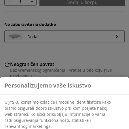
-
+
Dodaj u korpu
Ne zaboravite na dodatke
Dodaci
Neograničen povrat
Bez vremenskog ograničenja - vratite u bilo koju JYSK
prodavnicu
Garancija cijene
30 dana garancije cijene za sve proizvode
Fleksibilne opcije dostave
Brza i jednostavna dostava po vašem izboru