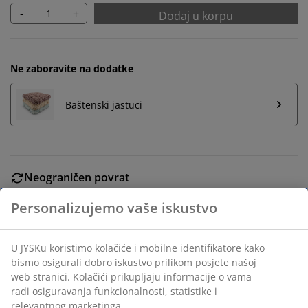
-
+
Dodaj u korpu
Ne zaboravite na dodatke
Baštenski jastuci
Neograničen povrat
Bez vremenskog ograničenja - vratite u bilo koju JYSK
prodavnicu
Garancija cijene
30 dana garancije cijene za sve proizvode
Fleksibilne opcije dostave
Brza i jednostavna dostava po vašem izboru