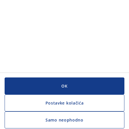
Kategorije
Korisnička služba
Korisnička služba
JYSK
JYSK
GLAVNI URED
Zapratite JYSK