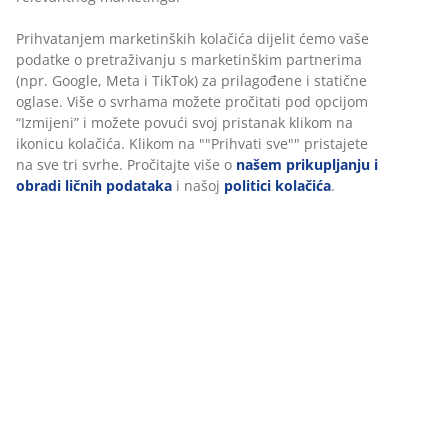
Bistro set za 2 osobe. Stol: čelik. Sklopiv. Š60xD60xV71
cm. Stolice: čelik. Sklopive.
šifra artikla: 3725144
Uputstvo za sastavljanje
Podaci o proizvodu
Recenzije
Personalizujemo vaše iskustvo
(
6
)
U JYSKu koristimo kolačiće i mobilne identifikatore kako bismo os
dobro iskustvo prilikom posjete našoj web stranici. Kolačići prik
Dostava
informacije o vama radi osiguravanja funkcionalnosti, statistike i