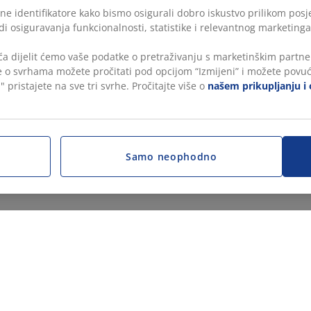
ne identifikatore kako bismo osigurali dobro iskustvo prilikom posje
di osiguravanja funkcionalnosti, statistike i relevantnog marketinga
a dijelit ćemo vaše podatke o pretraživanju s marketinškim partner
še o svrhama možete pročitati pod opcijom “Izmijeni” i možete povuć
" pristajete na sve tri svrhe. Pročitajte više o
našem prikupljanju i 
Samo neophodno