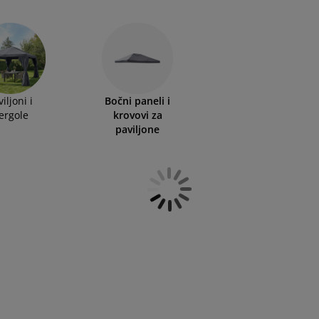
iljoni i
Bočni paneli i
ergole
krovovi za
paviljone