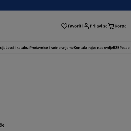
Favoriti
Prijavi se
Korpa
ži
cija
Letci i katalozi
Prodavnice i radno vrijeme
Kontaktirajte nas ovdje
B2B
Posao
iše