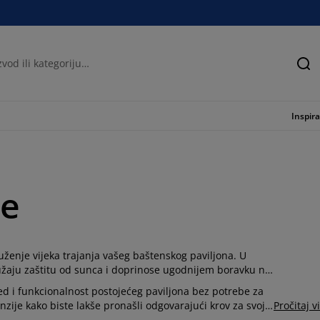
Tra
Inspira
ne
uženje vijeka trajanja vašeg baštenskog paviljona. U
ružaju zaštitu od sunca i doprinose ugodnijem boravku na
ed i funkcionalnost postojećeg paviljona bez potrebe za
zije kako biste lakše pronašli odgovarajući krov za svoj
Pročitaj v