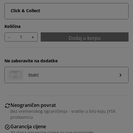
Click & Collect
Količina
-
+
Dodaj u korpu
Ne zaboravite na dodatke
Stolić
Personalizujemo vaše iskustvo
Neograničen povrat
Bez vremenskog ograničenja - vratite u bilo koju JYSK
U JYSKu koristimo kolačiće i mobilne identifikatore kako
prodavnicu
bismo osigurali dobro iskustvo prilikom posjete našoj
Garancija cijene
web stranici. Kolačići prikupljaju informacije o vama
30 dana garancije cijene za sve proizvode