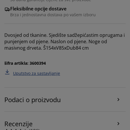
radi osiguravanja funkcionalnosti, statistike i
relevantnog marketinga.
Fleksibilne opcije dostave
Brza i jednostavna dostava po vašem izboru
Prihvatanjem marketinških kolačića dijelit ćemo vaše
podatke o pretraživanju s marketinškim partnerima
(npr. Google, Meta i TikTok) za prilagođene i statične
Dvosjed od tkanine. Sjedište sadžepićastim oprugama i
oglase. Više o svrhama možete pročitati pod opcijom
punjenjem od pjene. Naslon od pjene. Noge od
“Izmijeni” i možete povući svoj pristanak klikom na
masivnog drveta. Š154xV85xDub84 cm
ikonicu kolačića. Klikom na ""Prihvati sve"" pristajete
na sve tri svrhe. Pročitajte više o
našem prikupljanju i
obradi ličnih podataka
i našoj
politici kolačića
.
šifra artikla: 3600394
Uputstvo za sastavljanje
Podaci o proizvodu
Recenzije