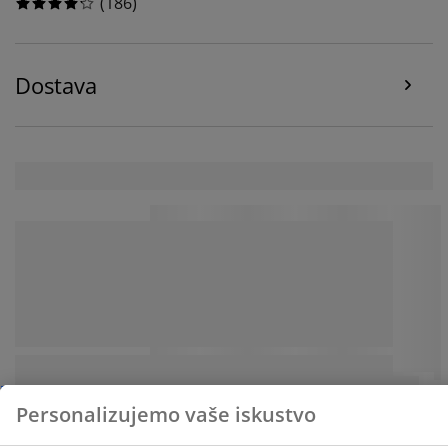
(
186
)
Dostava