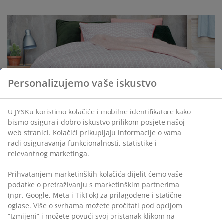
Personalizujemo vaše iskustvo
U JYSKu koristimo kolačiće i mobilne identifikatore kako
bismo osigurali dobro iskustvo prilikom posjete našoj
web stranici. Kolačići prikupljaju informacije o vama
radi osiguravanja funkcionalnosti, statistike i
Održavanje i njega madraca
relevantnog marketinga.
Većina ljudi ne razmišlja o starosti madraca, a posebno
Prihvatanjem marketinških kolačića dijelit ćemo vaše
o tome je li previše star i kada je vrijeme za kupovinu
podatke o pretraživanju s marketinškim partnerima
novog. No kao i kod drugih proizvoda, ni madrac ne
(npr. Google, Meta i TikTok) za prilagođene i statične
traje vječno. Koliko godina koristiti madrac i možemo li
oglase. Više o svrhama možete pročitati pod opcijom
mu produžiti vijek trajanja?
“Izmijeni” i možete povući svoj pristanak klikom na