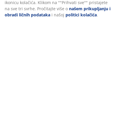
Pročitaj više
ikonicu kolačića. Klikom na ""Prihvati sve"" pristajete
na sve tri svrhe. Pročitajte više o
našem prikupljanju i
obradi ličnih podataka
i našoj
politici kolačića
.
Pronađite najbližu JYSK prodavnicu
Za pomoć i savjete obratite se JYSK osoblju i otkrijte
naš širok asortiman proizvoda.
Pronađite najbliži JYSK
47 GODINE IZVRSNIH PONUDA
Više od 3600 prodavnica širom svijeta u 49 država.