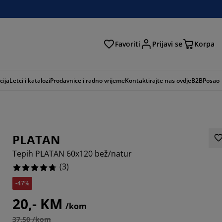
Favoriti
Prijavi se
Korpa
ži
cija
Letci i katalozi
Prodavnice i radno vrijeme
Kontaktirajte nas ovdje
B2B
Posao
PLATAN
Tepih PLATAN 60x120 bež/natur
(
3
)
-47%
6666%
20,- KM
/kom
3333%
37,50 /kom