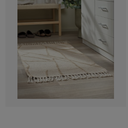
0%
0%
0%