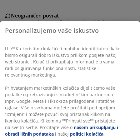
Neograničen povrat
Bez vremenskog ograničenja - vratite u bilo koju JYSK
prodavnicu
Personalizujemo vaše iskustvo
Garancija cijene
30 dana garancije cijene za sve proizvode
U JYSKu koristimo kolačiće i mobilne identifikatore kako
Fleksibilne opcije dostave
bismo osigurali dobro iskustvo prilikom posjete našoj
Brza i jednostavna dostava po vašem izboru
web stranici. Kolačići prikupljaju informacije o vama
radi osiguravanja funkcionalnosti, statistike i
relevantnog marketinga.
šifra artikla: 6518400
Prihvatanjem marketinških kolačića dijelit ćemo vaše
podatke o pretraživanju s marketinškim partnerima
(npr. Google, Meta i TikTok) za prilagođene i statične
oglase. Više o svrhama možete pročitati pod opcijom
Podaci o proizvodu
“Izmijeni” i možete povući svoj pristanak klikom na
ikonicu kolačića. Klikom na ""Prihvati sve"" pristajete
na sve tri svrhe. Pročitajte više o
našem prikupljanju i
obradi ličnih podataka
i našoj
politici kolačića
.
Recenzije