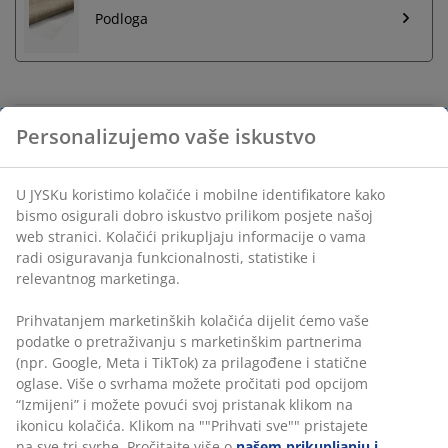
Podloga
Neograničen povrat
Bez vremenskog ograničenja - vratite u bilo koju JYSK
prodavnicu
Garancija cijene
30 dana garancije cijene za sve proizvode
Fleksibilne opcije dostave
Brza i jednostavna dostava po vašem izboru
Za vanjsku i unutrašnju upotrebu. 160x230 cm
šifra artikla: 6500243