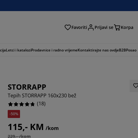
Favoriti
Prijavi se
Korpa
ži
cija
Letci i katalozi
Prodavnice i radno vrijeme
Kontaktirajte nas ovdje
B2B
Posao
STORRAPP
Tepih STORRAPP 160x230 bež
(
18
)
-50%
3334%
115,- KM
/kom
1111%
229,- /kom