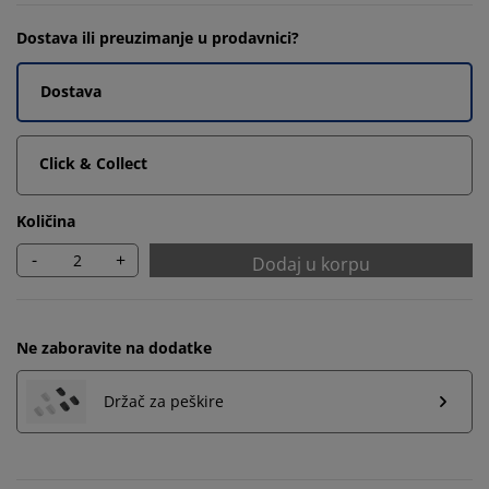
Dostava ili preuzimanje u prodavnici?
Dostava
Click & Collect
Količina
-
+
Dodaj u korpu
Ne zaboravite na dodatke
Držač za peškire
Personalizujemo vaše iskustvo
U JYSKu koristimo kolačiće i mobilne identifikatore kako