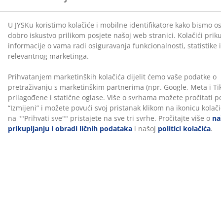
Recenzije
(
222
)
O brendu
Dostava