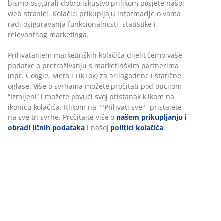
bismo osigurali dobro iskustvo prilikom posjete našoj
Neograničen povrat
web stranici. Kolačići prikupljaju informacije o vama
Bez vremenskog ograničenja - vratite u bilo koju JYSK
radi osiguravanja funkcionalnosti, statistike i
prodavnicu
relevantnog marketinga.
Garancija cijene
Prihvatanjem marketinških kolačića dijelit ćemo vaše
30 dana garancije cijene za sve proizvode
podatke o pretraživanju s marketinškim partnerima
Fleksibilne opcije dostave
(npr. Google, Meta i TikTok) za prilagođene i statične
Brza i jednostavna dostava po vašem izboru
oglase. Više o svrhama možete pročitati pod opcijom
“Izmijeni” i možete povući svoj pristanak klikom na
ikonicu kolačića. Klikom na ""Prihvati sve"" pristajete
100% pamuk. Mekan, debeo i visokoupijajući. 500 g/m².
na sve tri svrhe. Pročitajte više o
našem prikupljanju i
obradi ličnih podataka
i našoj
politici kolačića
.
100x150 cm
šifra artikla: 2332949
Podaci o proizvodu